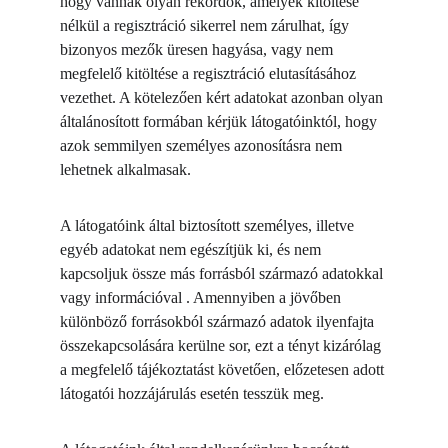
hogy vannak olyan rekordok, amelyek kitöltése 
nélkül a regisztráció sikerrel nem zárulhat, így 
bizonyos mezők üresen hagyása, vagy nem 
megfelelő kitöltése a regisztráció elutasításához 
vezethet. A kötelezően kért adatokat azonban olyan 
általánosított formában kérjük látogatóinktól, hogy 
azok semmilyen személyes azonosításra nem 
lehetnek alkalmasak.
A látogatóink által biztosított személyes, illetve 
egyéb adatokat nem egészítjük ki, és nem 
kapcsoljuk össze más forrásból származó adatokkal 
vagy információval . Amennyiben a jövőben 
különböző forrásokból származó adatok ilyenfajta 
összekapcsolására kerülne sor, ezt a tényt kizárólag 
a megfelelő tájékoztatást követően, előzetesen adott 
látogatói hozzájárulás esetén tesszük meg.