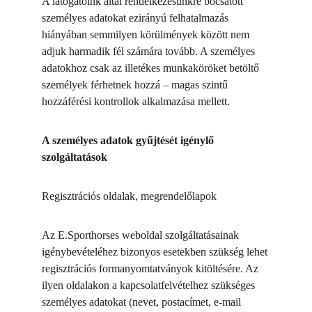
A látogatóink által rendelkezésünkre bocsátott 
személyes adatokat ezirányú felhatalmazás 
hiányában semmilyen körülmények között nem 
adjuk harmadik fél számára tovább. A személyes 
adatokhoz csak az illetékes munkaköröket betöltő 
személyek férhetnek hozzá – magas szintű 
hozzáférési kontrollok alkalmazása mellett.
A személyes adatok gyűjtését igénylő 
szolgáltatások
Regisztrációs oldalak, megrendelőlapok
Az E.Sporthorses weboldal szolgáltatásainak 
igénybevételéhez bizonyos esetekben szükség lehet 
regisztrációs formanyomtatványok kitöltésére. Az 
ilyen oldalakon a kapcsolatfelvételhez szükséges 
személyes adatokat (nevet, postacímet, e-mail 