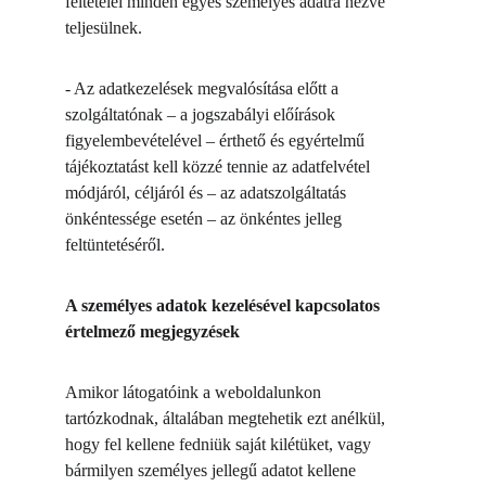
feltételei minden egyes személyes adatra nézve 
teljesülnek.
- Az adatkezelések megvalósítása előtt a 
szolgáltatónak – a jogszabályi előírások 
figyelembevételével – érthető és egyértelmű 
tájékoztatást kell közzé tennie az adatfelvétel 
módjáról, céljáról és – az adatszolgáltatás 
önkéntessége esetén – az önkéntes jelleg 
feltüntetéséről.
A személyes adatok kezelésével kapcsolatos 
értelmező megjegyzések
Amikor látogatóink a weboldalunkon 
tartózkodnak, általában megtehetik ezt anélkül, 
hogy fel kellene fedniük saját kilétüket, vagy 
bármilyen személyes jellegű adatot kellene 