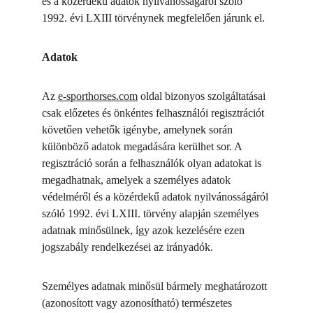
és a közérdekű adatok nyilvánosságáról szóló 
1992. évi LXIII törvénynek megfelelően járunk el.
Adatok
Az 
e-sporthorses.com
 oldal bizonyos szolgáltatásai 
csak előzetes és önkéntes felhasználói regisztrációt 
követően vehetők igénybe, amelynek során 
különböző adatok megadására kerülhet sor. A 
regisztráció során a felhasználók olyan adatokat is 
megadhatnak, amelyek a személyes adatok 
védelméről és a közérdekű adatok nyilvánosságáról 
szóló 1992. évi LXIII. törvény alapján személyes 
adatnak minősülnek, így azok kezelésére ezen 
jogszabály rendelkezései az irányadók.
Személyes adatnak minősül bármely meghatározott 
(azonosított vagy azonosítható) természetes 