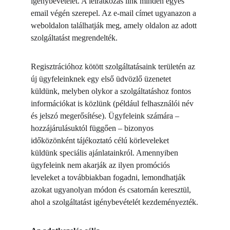
igénybevételét. A leiratkozás link minden egyes 
email végén szerepel. Az e-mail címet ugyanazon a 
weboldalon találhatják meg, amely oldalon az adott 
szolgáltatást megrendelték.
Regisztrációhoz kötött szolgáltatásaink területén az 
új ügyfeleinknek egy első üdvözlő üzenetet 
küldünk, melyben olykor a szolgáltatáshoz fontos 
információkat is közlünk (például felhasználói név 
és jelszó megerősítése). Ügyfeleink számára – 
hozzájárulásuktól függően – bizonyos 
időközönként tájékoztató célú körleveleket 
küldünk speciális ajánlatainkról. Amennyiben 
ügyfeleink nem akarják az ilyen promóciós 
leveleket a továbbiakban fogadni, lemondhatják 
azokat ugyanolyan módon és csatornán keresztül, 
ahol a szolgáltatást igénybevételét kezdeményezték.