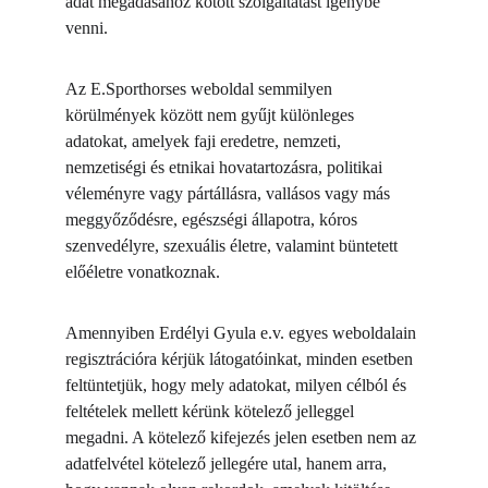
adat megadásához kötött szolgáltatást igénybe 
venni.
Az E.Sporthorses weboldal semmilyen 
körülmények között nem gyűjt különleges 
adatokat, amelyek faji eredetre, nemzeti, 
nemzetiségi és etnikai hovatartozásra, politikai 
véleményre vagy pártállásra, vallásos vagy más 
meggyőződésre, egészségi állapotra, kóros 
szenvedélyre, szexuális életre, valamint büntetett 
előéletre vonatkoznak.
Amennyiben Erdélyi Gyula e.v. egyes weboldalain 
regisztrációra kérjük látogatóinkat, minden esetben 
feltüntetjük, hogy mely adatokat, milyen célból és 
feltételek mellett kérünk kötelező jelleggel 
megadni. A kötelező kifejezés jelen esetben nem az 
adatfelvétel kötelező jellegére utal, hanem arra, 