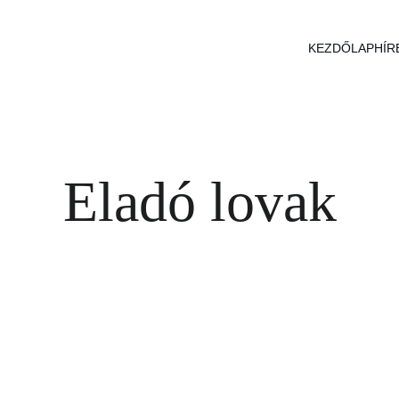
KEZDŐLAP
HÍR
Eladó lovak