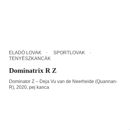
ELADÓ LOVAK
SPORTLOVAK
TENYÉSZKANCÁK
Dominatrix R Z
Dominator Z – Deja Vu van de Neerheide (Quannan-
R), 2020, pej kanca
A
Embriók & lovak